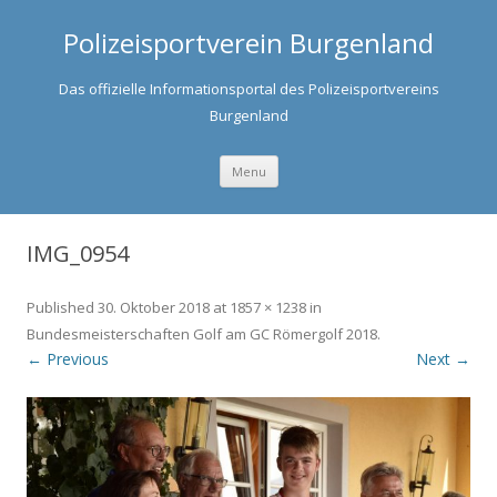
Polizeisportverein Burgenland
Das offizielle Informationsportal des Polizeisportvereins
Burgenland
Skip to content
Menu
IMG_0954
Published
30. Oktober 2018
at
1857 × 1238
in
Bundesmeisterschaften Golf am GC Römergolf 2018
.
← Previous
Next →