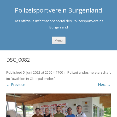
Polizeisportverein Burgenland
Das offizielle Informationsportal des Polizeisportvereins
Burgenland
Skip to content
Menu
DSC_0082
Published
5. Juni 2022
at
2560 × 1700
in
Polizeilandesmeisterschaft
im Duathlon in Oberpullendorf
.
← Previous
Next →