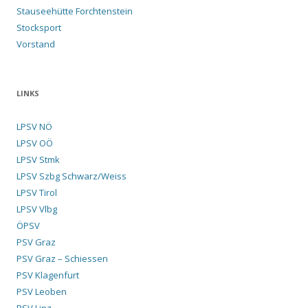
Stauseehütte Forchtenstein
Stocksport
Vorstand
LINKS
LPSV NÖ
LPSV OÖ
LPSV Stmk
LPSV Szbg Schwarz/Weiss
LPSV Tirol
LPSV Vlbg
ÖPSV
PSV Graz
PSV Graz – Schiessen
PSV Klagenfurt
PSV Leoben