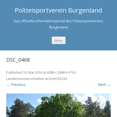
Polizeisportverein Burgenland
Das offizielle Informationsportal des Polizeisportvereins
Burgenland
Skip to content
Menu
DSC_0468
Published
16. Mai 2016
at
4288 × 2848
in
PSV-
Landesmeisterschaften im DUATHLON
.
← Previous
Next →