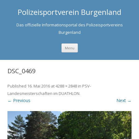
Polizeisportverein Burgenland
Das offizielle Informationsportal des Polizeisportvereins
Burgenland
Skip to content
Menu
DSC_0469
Published
16. Mai 2016
at
4288 × 2848
in
PSV-
Landesmeisterschaften im DUATHLON
.
← Previous
Next →