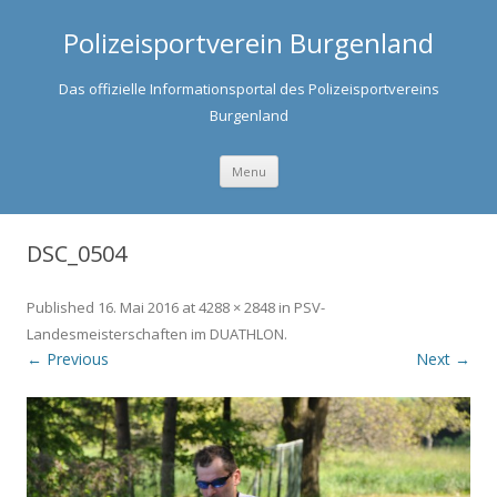
Polizeisportverein Burgenland
Das offizielle Informationsportal des Polizeisportvereins
Burgenland
Skip to content
Menu
DSC_0504
Published
16. Mai 2016
at
4288 × 2848
in
PSV-
Landesmeisterschaften im DUATHLON
.
← Previous
Next →