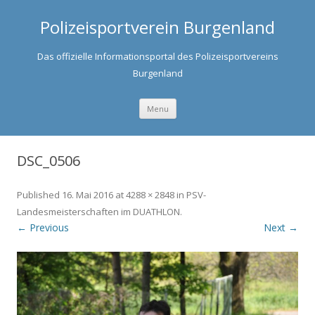
Polizeisportverein Burgenland
Das offizielle Informationsportal des Polizeisportvereins
Burgenland
Skip to content
Menu
DSC_0506
Published
16. Mai 2016
at
4288 × 2848
in
PSV-
Landesmeisterschaften im DUATHLON
.
← Previous
Next →