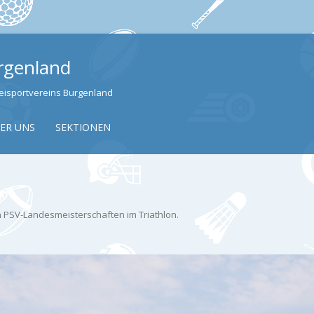
urgenland
izeisportvereins Burgenland
Skip to content
ER UNS
SEKTIONEN
n
PSV-Landesmeisterschaften im Triathlon
.