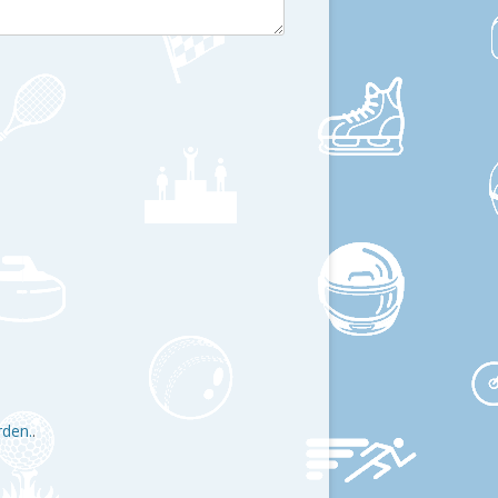
rden.
.