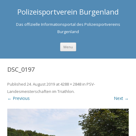
Polizeisportverein Burgenland
Das offizielle Informationsportal des Polizeisportvereins
Burgenland
Skip to content
Menu
DSC_0197
Published
24. August 2019
at
4288 × 2848
in
PSV-
Landesmeisterschaften im Triathlon
.
← Previous
Next →