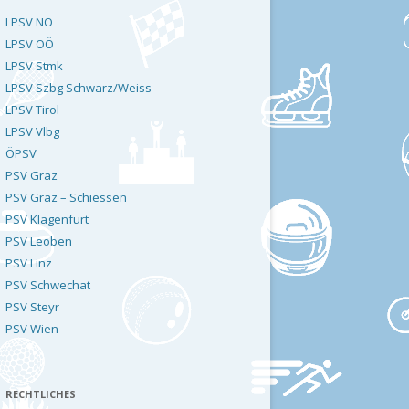
LPSV NÖ
LPSV OÖ
LPSV Stmk
LPSV Szbg Schwarz/Weiss
LPSV Tirol
LPSV Vlbg
ÖPSV
PSV Graz
PSV Graz – Schiessen
PSV Klagenfurt
PSV Leoben
PSV Linz
PSV Schwechat
PSV Steyr
PSV Wien
RECHTLICHES