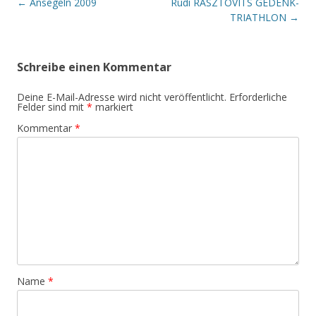
Post navigation
←
Ansegeln 2009
Rudi RASZTOVITS GEDENK-
TRIATHLON
→
Schreibe einen Kommentar
Deine E-Mail-Adresse wird nicht veröffentlicht.
Erforderliche
Felder sind mit
*
markiert
Kommentar
*
Name
*