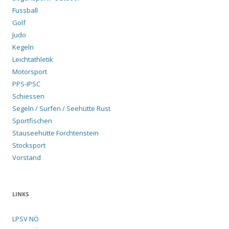
Fussball
Golf
Judo
Kegeln
Leichtathletik
Motorsport
PPS-IPSC
Schiessen
Segeln / Surfen / Seehütte Rust
Sportfischen
Stauseehütte Forchtenstein
Stocksport
Vorstand
LINKS
LPSV NÖ