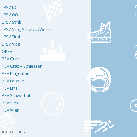
LPSV NÖ
LPSV OÖ
LPSV Stmk
LPSV Szbg Schwarz/Weiss
LPSV Tirol
LPSV Vlbg
ÖPSV
PSV Graz
PSV Graz – Schiessen
PSV Klagenfurt
PSV Leoben
PSV Linz
PSV Schwechat
PSV Steyr
PSV Wien
RECHTLICHES