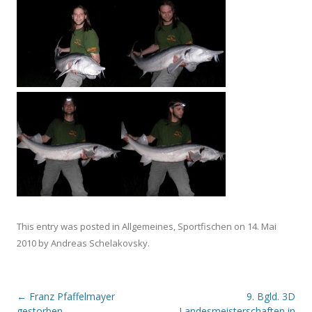
This entry was posted in
Allgemeines
,
Sportfischen
on
14. Mai
2010
by
Andreas Schelakovsky
.
Post navigation
←
Franz Pfaffelmayer
9. Bgld. 3D
gestorben
Landesmeisterschaften in