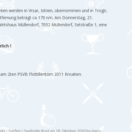
hten werden in Vrsar, Istrien, übernommen und in Trogir,
ntfernung beträgt ca 170 nm. Am Donnerstag, 21.
irtshaus Müllendorf, 7052 Müllendorf, Setstraße 1, eine
lich !
am 2ten PSVB Flottillentörn 2011 Kroatien.
ln / Surfen / Seehütte Rust
on
18. Oktober 2010
by
Hans