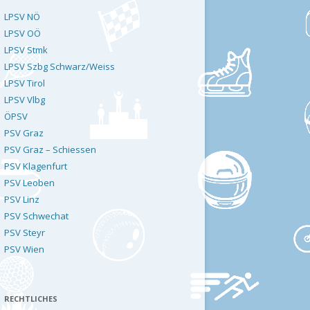
LPSV NÖ
LPSV OÖ
LPSV Stmk
LPSV Szbg Schwarz/Weiss
LPSV Tirol
LPSV Vlbg
ÖPSV
PSV Graz
PSV Graz – Schiessen
PSV Klagenfurt
PSV Leoben
PSV Linz
PSV Schwechat
PSV Steyr
PSV Wien
RECHTLICHES