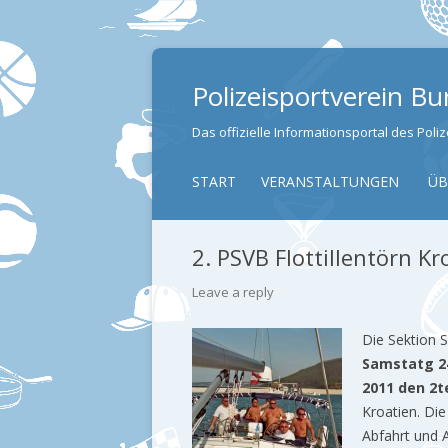
Polizeisportverein B
Das offizielle Informationsportal des Pol
START
VERANSTALTUNGEN
ÜB
2. PSVB Flottillentörn Kr
Leave a reply
Die Sektion 
Samstatg 24
2011 den 2te
Kroatien. Di
Abfahrt und 