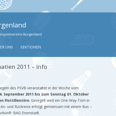
urgenland
izeisportvereins Burgenland
Skip to content
ER UNS
SEKTIONEN
oatien 2011 – Info
Segeln des PSVB veranstaltet in der Woche vom
. September 2011 bis zum Sonntag 01. Oktober
n Flottillentörn
. Gesegelt wird ein One-Way-Törn in
e An- und Rückreise erfolgt gemeinsam mit einem Bus –
Ankunft: BAG Eisenstadt.