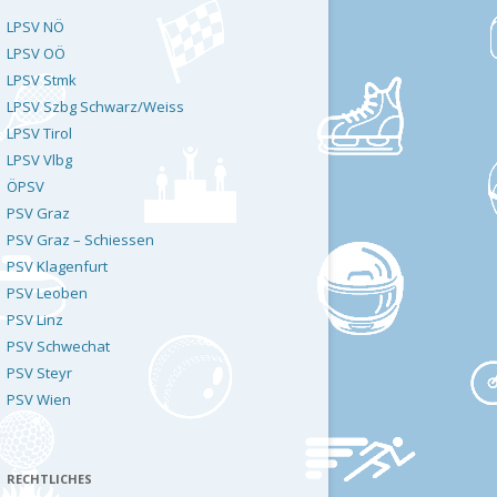
LPSV NÖ
LPSV OÖ
LPSV Stmk
LPSV Szbg Schwarz/Weiss
LPSV Tirol
LPSV Vlbg
ÖPSV
PSV Graz
PSV Graz – Schiessen
PSV Klagenfurt
PSV Leoben
PSV Linz
PSV Schwechat
PSV Steyr
PSV Wien
RECHTLICHES