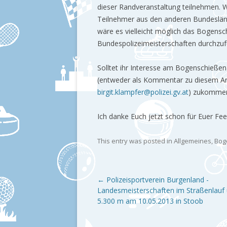
dieser Randveranstaltung teilnehmen.
Teilnehmer aus den anderen Bundesländ
wäre es vielleicht möglich das Bogensch
Bundespolizeimeisterschaften durchzuf
Solltet ihr Interesse am Bogenschießen 
(entweder als Kommentar zu diesem Art
birgit.klampfer@polizei.gv.at
) zukommen
Ich danke Euch jetzt schon für Euer Fe
This entry was posted in
Allgemeines
,
Bog
Post navigation
←
Polizeisportverein Burgenland -
Landesmeisterschaften im Straßenlauf
5.300 m am 10.05.2013 in Stoob