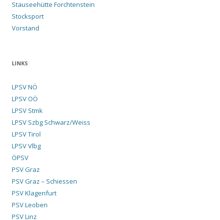
Stauseehütte Forchtenstein
Stocksport
Vorstand
LINKS
LPSV NÖ
LPSV OÖ
LPSV Stmk
LPSV Szbg Schwarz/Weiss
LPSV Tirol
LPSV Vlbg
ÖPSV
PSV Graz
PSV Graz – Schiessen
PSV Klagenfurt
PSV Leoben
PSV Linz