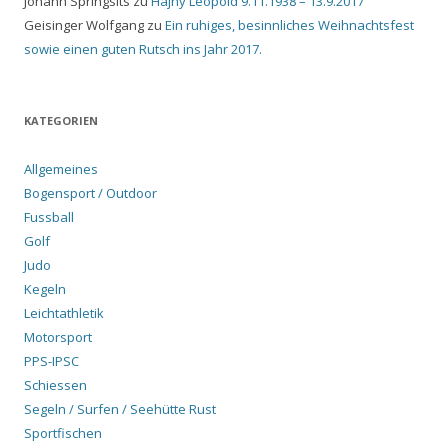
Johann Springsits
zu
Hajny Leopold 9.11.1938 – 13.9.2017
Geisinger Wolfgang
zu
Ein ruhiges, besinnliches Weihnachtsfest
sowie einen guten Rutsch ins Jahr 2017.
KATEGORIEN
Allgemeines
Bogensport / Outdoor
Fussball
Golf
Judo
Kegeln
Leichtathletik
Motorsport
PPS-IPSC
Schiessen
Segeln / Surfen / Seehütte Rust
Sportfischen