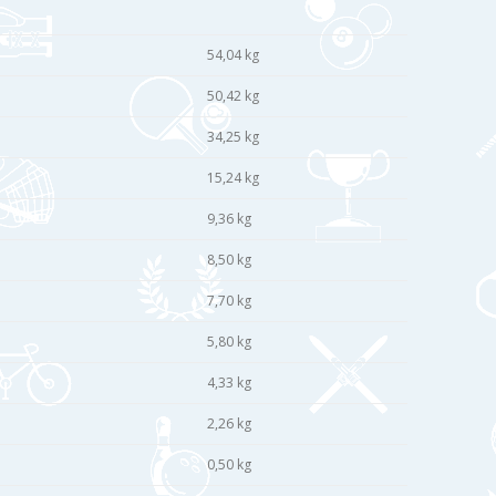
54,04 kg
50,42 kg
34,25 kg
15,24 kg
9,36 kg
8,50 kg
7,70 kg
5,80 kg
4,33 kg
2,26 kg
0,50 kg