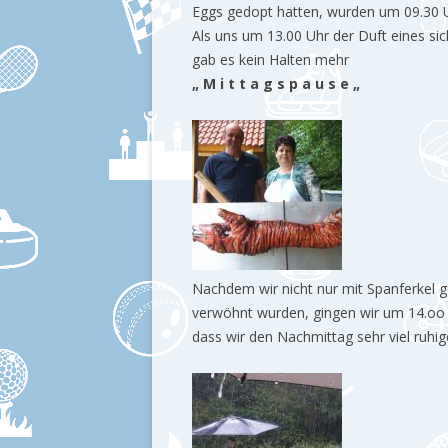
Eggs gedopt hatten, wurden um 09.30 U
Als uns um 13.00 Uhr der Duft eines si
gab es kein Halten mehr
„ M i t t a g s p a u s e „
Nachdem wir nicht nur mit Spanferkel g
verwöhnt wurden, gingen wir um 14.oo U
dass wir den Nachmittag sehr viel ruhig