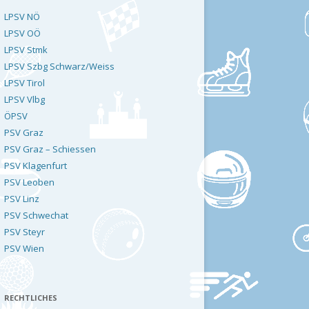
LPSV NÖ
LPSV OÖ
LPSV Stmk
LPSV Szbg Schwarz/Weiss
LPSV Tirol
LPSV Vlbg
ÖPSV
PSV Graz
PSV Graz – Schiessen
PSV Klagenfurt
PSV Leoben
PSV Linz
PSV Schwechat
PSV Steyr
PSV Wien
RECHTLICHES