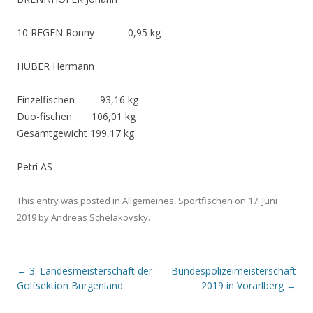
10 REGEN Ronny 0,95 kg
HUBER Hermann
Einzelfischen 93,16 kg
Duo-fischen 106,01 kg
Gesamtgewicht 199,17 kg
Petri AS
This entry was posted in
Allgemeines
,
Sportfischen
on
17. Juni
2019
by
Andreas Schelakovsky
.
Post navigation
←
3. Landesmeisterschaft der
Bundespolizeimeisterschaft
Golfsektion Burgenland
2019 in Vorarlberg
→