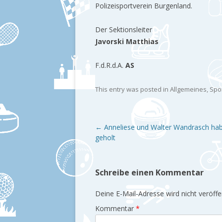
Polizeisportverein Burgenland.
Der Sektionsleiter
Javorski Matthias
F.d.R.d.A.
AS
This entry was posted in
Allgemeines
,
Spo
Post navigation
←
Anneliese und Walter Wandrasch ha
geholt
Schreibe einen Kommentar
Deine E-Mail-Adresse wird nicht veröffen
Kommentar
*