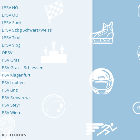
LPSV NÖ
LPSV OÖ
LPSV Stmk
LPSV Szbg Schwarz/Weiss
LPSV Tirol
LPSV Vlbg
ÖPSV
PSV Graz
PSV Graz – Schiessen
PSV Klagenfurt
PSV Leoben
PSV Linz
PSV Schwechat
PSV Steyr
PSV Wien
RECHTLICHES