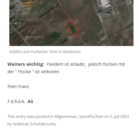
Anfahrt zum Purbacher Teich in Steinbrunn
Weiters wichtig:
Feedern ist erlaubt, jedoch fischen mit
der “ Flocke “ ist verboten.
Petri Franz
F.d.R.d.A.
AS
This entry was posted in
Allgemeines
,
Sportfischen
on
5. Juli 2023
by
Andreas Schelakovsky
.